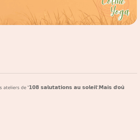
𝟴 𝘀𝗮𝗹𝘂𝘁𝗮𝘁𝗶𝗼𝗻𝘀 𝗮𝘂 𝘀𝗼𝗹𝗲𝗶𝗹".𝗠𝗮𝗶𝘀 𝗱’𝗼𝘂̀