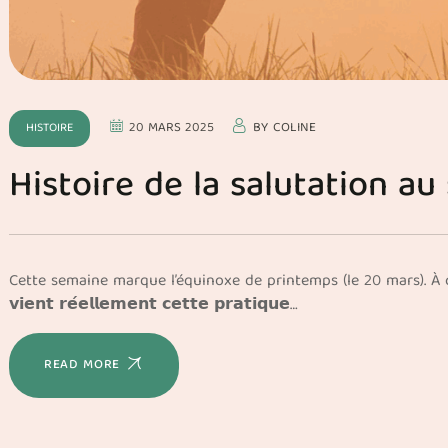
20 MARS 2025
BY
COLINE
HISTOIRE
Histoire de la salutation au 
Cette semaine marque l’équinoxe de printemps (le 20 mars). À cette oc
𝘃𝗶𝗲𝗻𝘁 𝗿𝗲́𝗲𝗹𝗹𝗲𝗺𝗲𝗻𝘁 𝗰𝗲𝘁𝘁𝗲 𝗽𝗿𝗮𝘁𝗶𝗾𝘂𝗲…
READ MORE