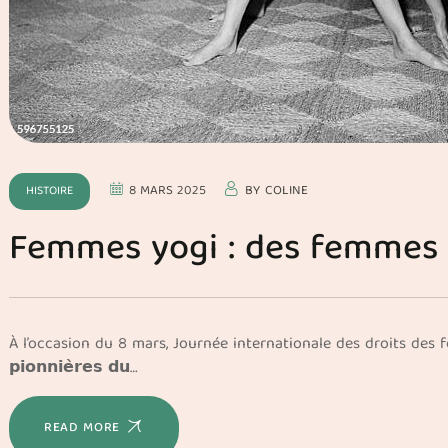
8 MARS 2025
BY
COLINE
HISTOIRE
Femmes yogi : des femmes in
À l’occasion du 8 mars, Journée internationale des droits des f
𝗽𝗶𝗼𝗻𝗻𝗶𝗲̀𝗿𝗲𝘀 𝗱𝘂…
READ MORE