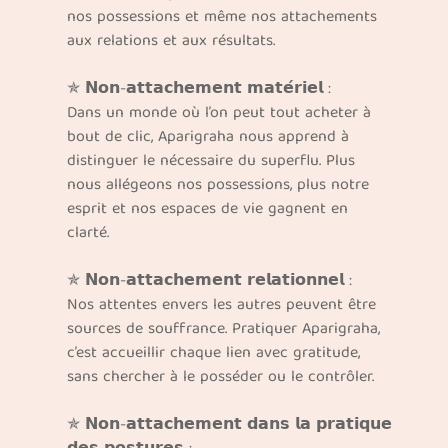
nos possessions et même nos attachements
aux relations et aux résultats.
✯ 𝗡𝗼𝗻-𝗮𝘁𝘁𝗮𝗰𝗵𝗲𝗺𝗲𝗻𝘁 𝗺𝗮𝘁𝗲́𝗿𝗶𝗲𝗹 :
Dans un monde où l’on peut tout acheter à
bout de clic, Aparigraha nous apprend à
distinguer le nécessaire du superflu. Plus
nous allégeons nos possessions, plus notre
esprit et nos espaces de vie gagnent en
clarté.
✯ 𝗡𝗼𝗻-𝗮𝘁𝘁𝗮𝗰𝗵𝗲𝗺𝗲𝗻𝘁 𝗿𝗲𝗹𝗮𝘁𝗶𝗼𝗻𝗻𝗲𝗹 :
Nos attentes envers les autres peuvent être
sources de souffrance. Pratiquer Aparigraha,
c’est accueillir chaque lien avec gratitude,
sans chercher à le posséder ou le contrôler.
✯ 𝗡𝗼𝗻-𝗮𝘁𝘁𝗮𝗰𝗵𝗲𝗺𝗲𝗻𝘁 𝗱𝗮𝗻𝘀 𝗹𝗮 𝗽𝗿𝗮𝘁𝗶𝗾𝘂𝗲