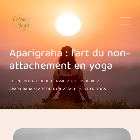
Aparigraha : l’art du non-
attachement en yoga
>
>
>
COLINE YOGA
BLOG CLASSIC
PHILOSOPHIE
APARIGRAHA : L’ART DU NON-ATTACHEMENT EN YOGA