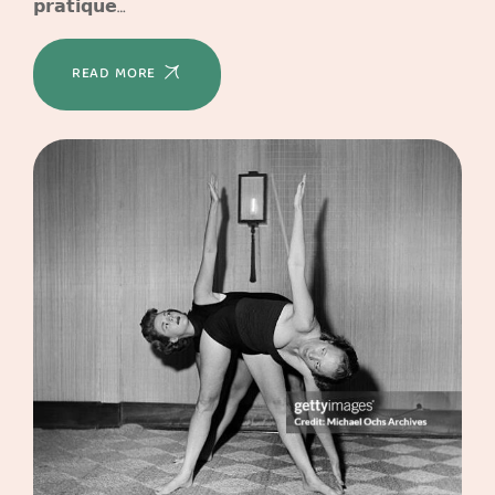
𝗽𝗿𝗮𝘁𝗶𝗾𝘂𝗲…
READ MORE