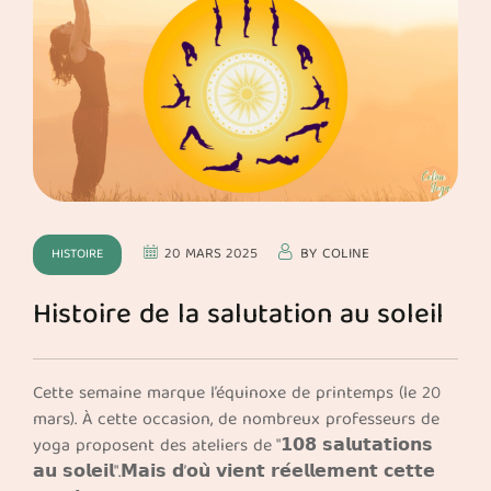
20 MARS 2025
BY
COLINE
HISTOIRE
Histoire de la salutation au soleil
Cette semaine marque l’équinoxe de printemps (le 20
mars). À cette occasion, de nombreux professeurs de
yoga proposent des ateliers de "𝟭𝟬𝟴 𝘀𝗮𝗹𝘂𝘁𝗮𝘁𝗶𝗼𝗻𝘀
𝗮𝘂 𝘀𝗼𝗹𝗲𝗶𝗹".𝗠𝗮𝗶𝘀 𝗱’𝗼𝘂̀ 𝘃𝗶𝗲𝗻𝘁 𝗿𝗲́𝗲𝗹𝗹𝗲𝗺𝗲𝗻𝘁 𝗰𝗲𝘁𝘁𝗲