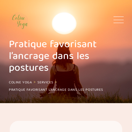
Skip
to
content
Pratique favorisant
l’ancrage dans les
postures
>
>
COLINE YOGA
SERVICES
PRATIQUE FAVORISANT L’ANCRAGE DANS LES POSTURES