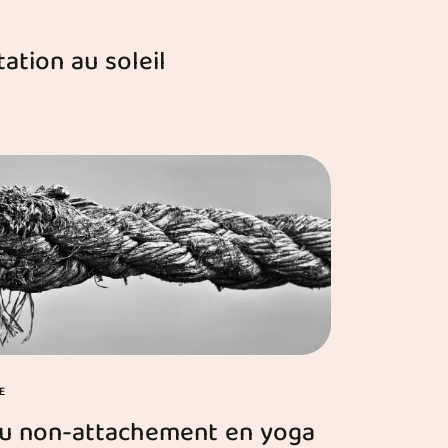
tation au soleil
E
t du non-attachement en yoga