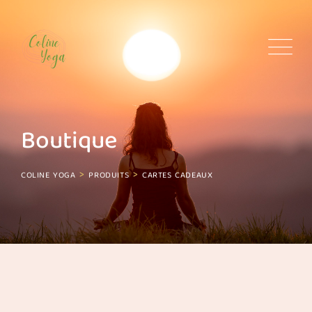
Skip
to
content
Boutique
>
>
COLINE YOGA
PRODUITS
CARTES CADEAUX